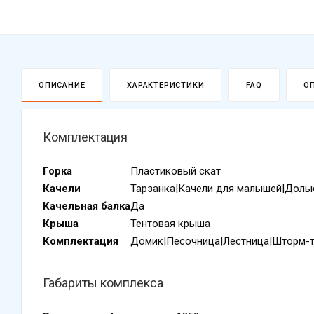
ОПИСАНИЕ
ХАРАКТЕРИСТИКИ
FAQ
О
Комплектация
Горка
Пластиковый скат
Качели
Тарзанка|Качели для малышей|Доль
Качельная балка
Да
Крыша
Тентовая крыша
Комплектация
Домик|Песочница|Лестница|Шторм-т
Габариты комплекса