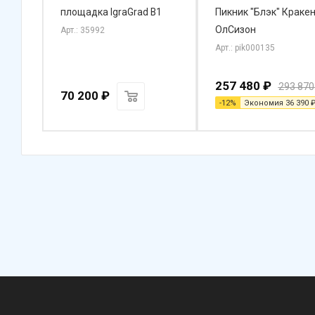
а,
площадка IgraGrad В1
Пикник "Блэк" Краке
ОлСизон
Арт.: 35992
Арт.: pik000135
257 480
₽
293 870
70 200
₽
-
12
%
Экономия
36 390