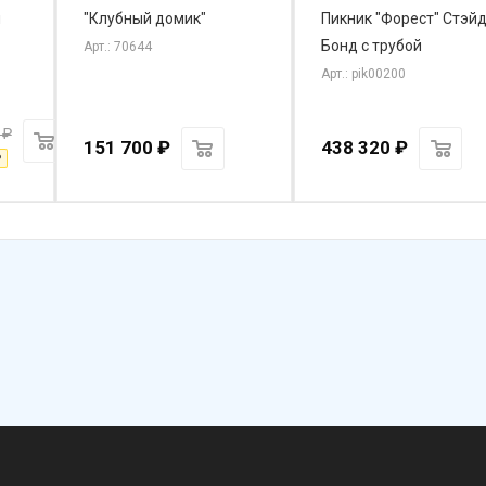
н
"Клубный домик"
Пикник "Форест" Стэй
Бонд с трубой
Арт.: 70644
Арт.: pik00200
₽
151 700
₽
438 320
₽
₽