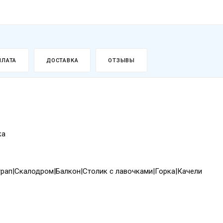
ПЛАТА
ДОСТАВКА
ОТЗЫВЫ
ка
рап|Скалодром|Балкон|Столик с лавочками|Горка|Качели