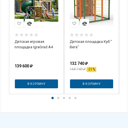
Детская игровая
Детская площадка Куб "
Д
площадка IgraGrad А4
Вега"
П
2
132 740
₽
139 600
₽
3
168 740
₽
-
21
%
В КОРЗИНУ
В КОРЗИНУ